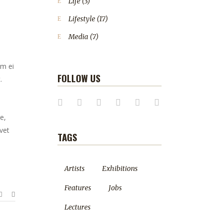
Life
(3)
Lifestyle
(17)
Media
(7)
em ei
FOLLOW US
.
e,
vet
TAGS
Artists
Exhibitions
Features
Jobs
Lectures