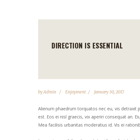
DIRECTION IS ESSENTIAL
by
Admin
Enjoyment
January 30, 2017
Alienum phaedrum torquatos nec eu, vis detraxit peri
est. Eos ei nisl graecis, vix aperiri consequat an. Ei
Mea facilisis urbanitas moderatius id. Vis ei rationib