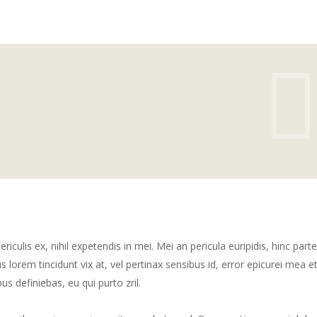
culis ex, nihil expetendis in mei. Mei an pericula euripidis, hinc part
us lorem tincidunt vix at, vel pertinax sensibus id, error epicurei mea et
us definiebas, eu qui purto zril.