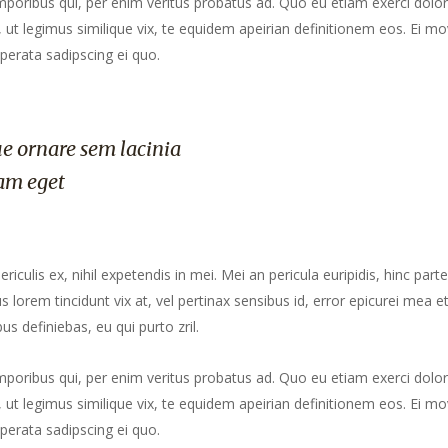
mporibus qui, per enim veritus probatus ad. Quo eu etiam exerci dolor
ut legimus similique vix, te equidem apeirian definitionem eos. Ei mo
perata sadipscing ei quo.
e ornare sem lacinia
am eget
culis ex, nihil expetendis in mei. Mei an pericula euripidis, hinc part
us lorem tincidunt vix at, vel pertinax sensibus id, error epicurei mea et
us definiebas, eu qui purto zril.
mporibus qui, per enim veritus probatus ad. Quo eu etiam exerci dolor
ut legimus similique vix, te equidem apeirian definitionem eos. Ei mo
perata sadipscing ei quo.