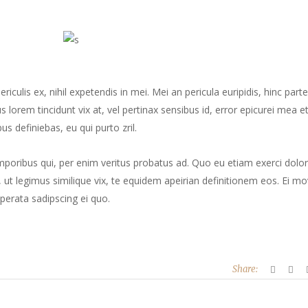
culis ex, nihil expetendis in mei. Mei an pericula euripidis, hinc part
us lorem tincidunt vix at, vel pertinax sensibus id, error epicurei mea et
us definiebas, eu qui purto zril.
mporibus qui, per enim veritus probatus ad. Quo eu etiam exerci dolor
ut legimus similique vix, te equidem apeirian definitionem eos. Ei mo
perata sadipscing ei quo.
Share: