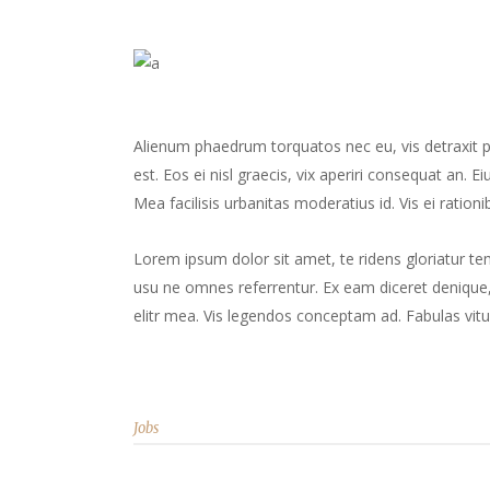
Alienum phaedrum torquatos nec eu, vis detraxit peri
est. Eos ei nisl graecis, vix aperiri consequat an. Ei
Mea facilisis urbanitas moderatius id. Vis ei rationib
Lorem ipsum dolor sit amet, te ridens gloriatur te
usu ne omnes referrentur. Ex eam diceret denique, 
elitr mea. Vis legendos conceptam ad. Fabulas vitu
Jobs