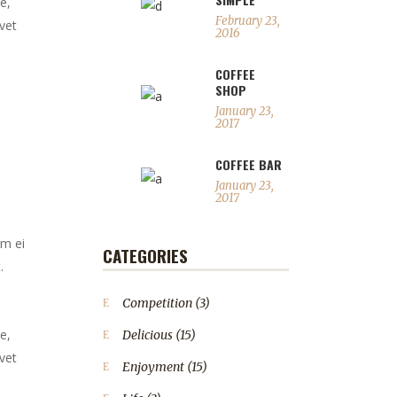
e,
February 23,
vet
2016
COFFEE
SHOP
January 23,
2017
COFFEE BAR
January 23,
2017
em ei
CATEGORIES
.
Competition
(3)
e,
Delicious
(15)
vet
Enjoyment
(15)