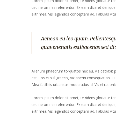
Lorem ipsum dolor sit amet, te ridens gloriatur te
usu ne omnes referrentur. Ex eam diceret denique, 
elitr mea. Vis legendos conceptam ad. Fabulas vitu
Aenean eu leo quam. Pellentesqu
quavenenatis estibacenas sed di
Alienum phaedrum torquatos nec eu, vis detraxit peri
est. Eos ei nisl graecis, vix aperiri consequat an. Ei
Mea facilisis urbanitas moderatius id. Vis ei rationib
Lorem ipsum dolor sit amet, te ridens gloriatur te
usu ne omnes referrentur. Ex eam diceret denique, 
elitr mea. Vis legendos conceptam ad. Fabulas vitu