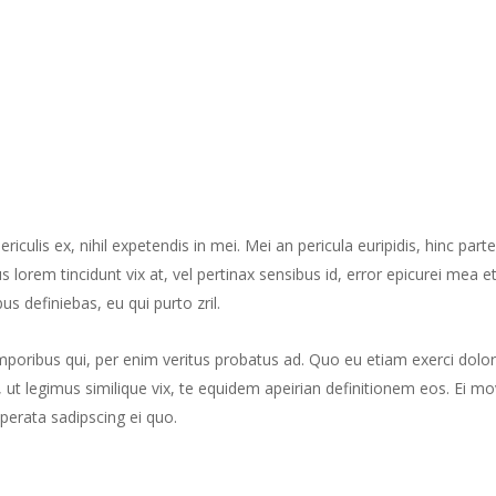
culis ex, nihil expetendis in mei. Mei an pericula euripidis, hinc part
us lorem tincidunt vix at, vel pertinax sensibus id, error epicurei mea et
us definiebas, eu qui purto zril.
mporibus qui, per enim veritus probatus ad. Quo eu etiam exerci dolor
ut legimus similique vix, te equidem apeirian definitionem eos. Ei mo
perata sadipscing ei quo.