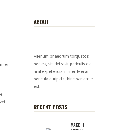
ABOUT
Alienum phaedrum torquatos
nec eu, vis detraxit periculis ex,
em ei
nihil expetendis in mei. Mei an
.
pericula euripidis, hinc partem ei
est.
e,
vet
RECENT POSTS
MAKE IT
SIMPLE