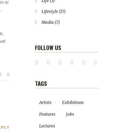
Life
(3)
em ei
.
Lifestyle
(17)
Media
(7)
e,
vet
FOLLOW US
TAGS
Artists
Exhibitions
Features
Jobs
Lectures
EPLY