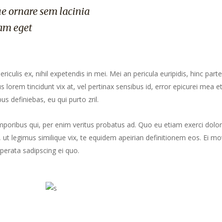
e ornare sem lacinia
am eget
culis ex, nihil expetendis in mei. Mei an pericula euripidis, hinc part
us lorem tincidunt vix at, vel pertinax sensibus id, error epicurei mea et
us definiebas, eu qui purto zril.
mporibus qui, per enim veritus probatus ad. Quo eu etiam exerci dolor
ut legimus similique vix, te equidem apeirian definitionem eos. Ei mo
perata sadipscing ei quo.