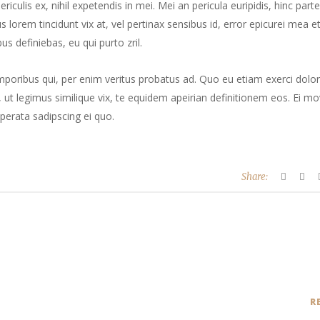
culis ex, nihil expetendis in mei. Mei an pericula euripidis, hinc part
us lorem tincidunt vix at, vel pertinax sensibus id, error epicurei mea et
us definiebas, eu qui purto zril.
mporibus qui, per enim veritus probatus ad. Quo eu etiam exerci dolor
ut legimus similique vix, te equidem apeirian definitionem eos. Ei mo
perata sadipscing ei quo.
Share:
R