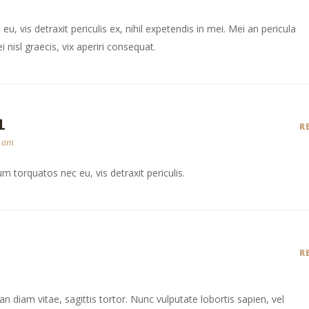
 vis detraxit periculis ex, nihil expetendis in mei. Mei an pericula
i nisl graecis, vix aperiri consequat.
L
R
7 am
 torquatos nec eu, vis detraxit periculis.
R
 diam vitae, sagittis tortor. Nunc vulputate lobortis sapien, vel