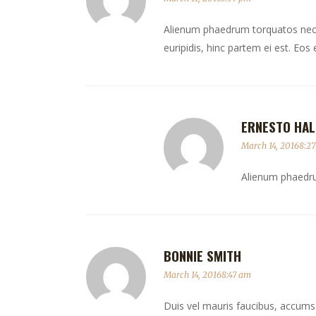
Alienum phaedrum torquatos nec eu,
euripidis, hinc partem ei est. Eos e
ERNESTO HAL
March 14, 20168:2
Alienum phaedrum
BONNIE SMITH
March 14, 20168:47 am
Duis vel mauris faucibus, accumsan