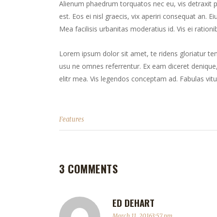
Alienum phaedrum torquatos nec eu, vis detraxit peri
est. Eos ei nisl graecis, vix aperiri consequat an. Ei
Mea facilisis urbanitas moderatius id. Vis ei rationib
Lorem ipsum dolor sit amet, te ridens gloriatur te
usu ne omnes referrentur. Ex eam diceret denique, 
elitr mea. Vis legendos conceptam ad. Fabulas vitu
Features
3 COMMENTS
ED DEHART
March 11, 20163:57 pm